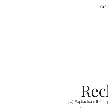
Créa
Rec
(ré)-Explorations théori