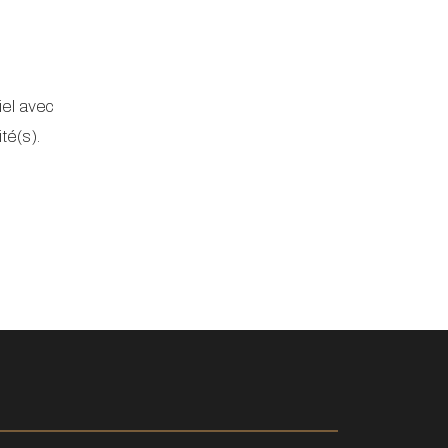
iel avec
é(s).