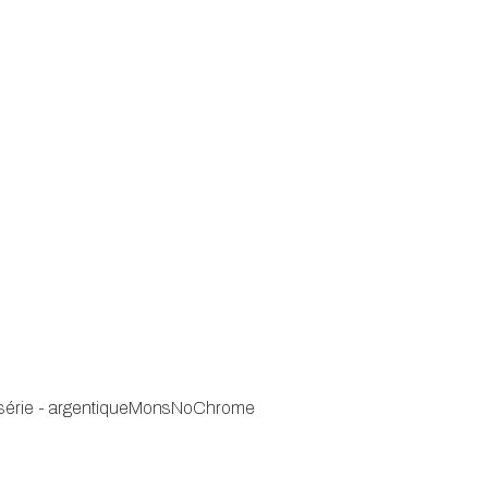
série - argentique
MonsNoChrome