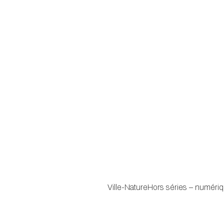
Ville-Nature
Hors séries – numéri