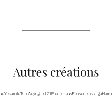
Autres créations
que
Yosemite
Ten Weyngaert 21
Premier pas
Penser plus large
Hors 