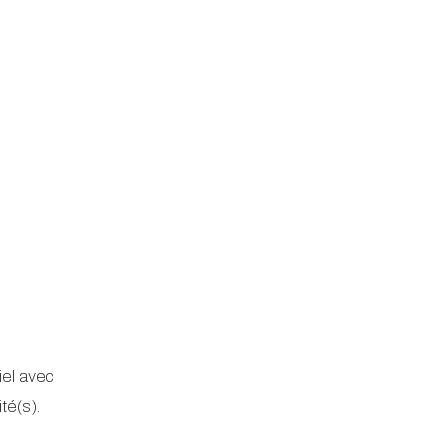
iel avec
é(s).