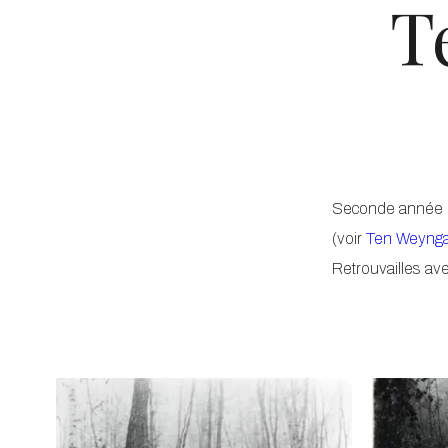
T
Seconde année de
(voir
Ten Weynga
Retrouvailles av